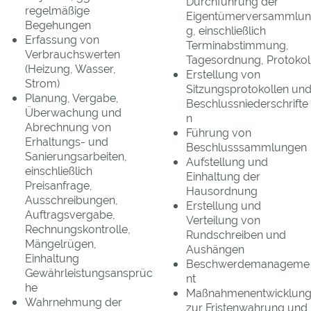
Durchführung der
regelmäßige
Eigentümerversammlun
Begehungen
g, einschließlich
Erfassung von
Terminabstimmung,
Verbrauchswerten
Tagesordnung, Protokol
(Heizung, Wasser,
Erstellung von
Strom)
Sitzungsprotokollen un
Planung, Vergabe,
Beschlussniederschrifte
Überwachung und
n
Abrechnung von
Führung von
Erhaltungs- und
Beschlusssammlungen
Sanierungsarbeiten,
Aufstellung und
einschließlich
Einhaltung der
Preisanfrage,
Hausordnung
Ausschreibungen,
Erstellung und
Auftragsvergabe,
Verteilung von
Rechnungskontrolle,
Rundschreiben und
Mängelrügen,
Aushängen
Einhaltung
Beschwerdemanageme
Gewährleistungsansprüc
nt
he
Maßnahmenentwicklun
Wahrnehmung der
zur Fristenwahrung und