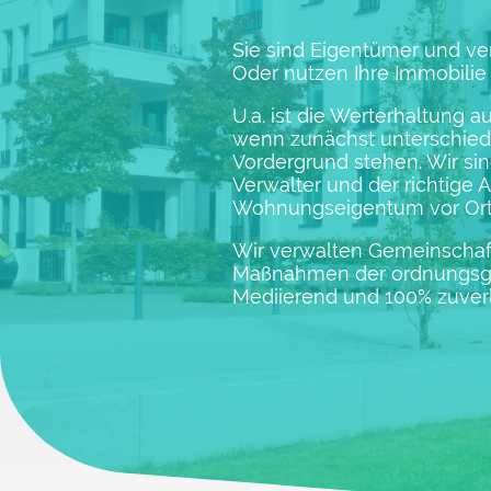
Sie sind Eigentümer und ve
Oder nutzen Ihre Immobilie 
U.a. ist die Werterhaltung
wenn zunächst unterschied
Vordergrund stehen. Wir sin
Verwalter und der richtige 
Wohnungseigentum vor Ort
Wir verwalten Gemeinscha
Maßnahmen der ordnungsg
Mediierend und 100% zuverl