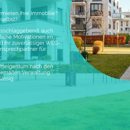
rmieten Ihre Immobilie?
selbst?
 ausschlaggebend, auch
liche Motivationen im
d Ihr zuverlässiger WEG-
Ansprechpartner für
.
ftseigentum nach den
emäßen Verwaltung.
ässig.