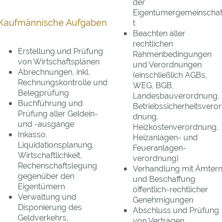
der
Eigentümergemeinscha
Kaufmännische Aufgaben
t
Beachten aller
rechtlichen
Erstellung und Prüfung
Rahmenbedingungen
von Wirtschaftsplänen
und Verordnungen
Abrechnungen, inkl.
(einschließlich AGBs,
Rechnungskontrolle und
WEG, BGB,
Belegprüfung
Landesbauverordnung,
Buchführung und
Betriebssicherheitsveror
Prüfung aller Geldein-
dnung,
und -ausgänge
Heizkostenverordnung,
Inkasso,
Heizanlagen- und
Liquidationsplanung,
Feueranlagen-
Wirtschaftlichkeit,
verordnung)
Rechenschaftslegung
Verhandlung mit Ämter
gegenüber den
und Beschaffung
Eigentümern
öffentlich-rechtlicher
Verwaltung und
Genehmigungen
Disponierung des
Abschluss und Prüfung
Geldverkehrs,
von Verträgen